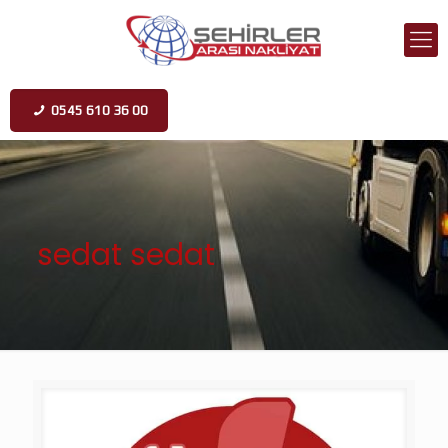
0545 610 36 00
sedat sedat