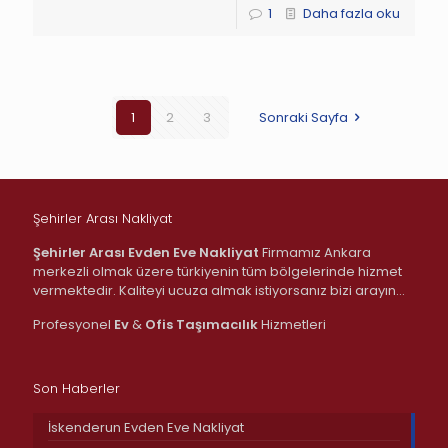
1
Daha fazla oku
1
2
3
Sonraki Sayfa
Şehirler Arası Nakliyat
Şehirler Arası Evden Eve Nakliyat
Firmamız Ankara
merkezli olmak üzere türkiyenin tüm bölgelerinde hizmet
vermektedir. Kaliteyi ucuza almak istiyorsanız bizi arayın…
Profesyonel
Ev
&
Ofis
Taşımacılık
Hizmetleri
Son Haberler
İskenderun Evden Eve Nakliyat