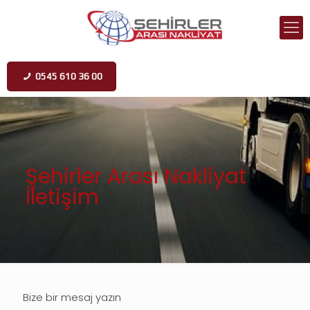
0545 610 36 00
Şehirler Arası Nakliyat
İletişim
Bize bir mesaj yazın