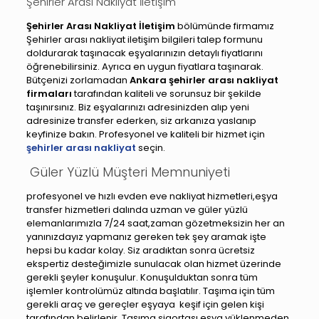
Şehirler Arası Nakliyat İletişim
Şehirler Arası Nakliyat İletişim
bölümünde firmamız
Şehirler arası nakliyat iletişim bilgileri talep formunu
doldurarak taşınacak eşyalarınızın detaylı fiyatlarını
öğrenebilirsiniz. Ayrıca en uygun fiyatlara taşınarak.
Bütçenizi zorlamadan
Ankara şehirler arası nakliyat
firmaları
tarafından kaliteli ve sorunsuz bir şekilde
taşınırsınız. Biz eşyalarınızı adresinizden alıp yeni
adresinize transfer ederken, siz arkanıza yaslanıp
keyfinize bakın. Profesyonel ve kaliteli bir hizmet için
şehirler arası nakliyat
seçin.
Güler Yüzlü Müşteri Memnuniyeti
profesyonel ve hızlı evden eve nakliyat hizmetleri,eşya
transfer hizmetleri dalında uzman ve güler yüzlü
elemanlarımızla 7/24 saat,zaman gözetmeksizin her an
yanınızdayız yapmanız gereken tek şey aramak işte
hepsi bu kadar kolay. Siz aradıktan sonra ücretsiz
ekspertiz desteğimizle sunulacak olan hizmet üzerinde
gerekli şeyler konuşulur. Konuşulduktan sonra tüm
işlemler kontrolümüz altında başlatılır. Taşıma için tüm
gerekli araç ve gereçler eşyaya keşif için gelen kişi
tarafından belirlenir. Taşıma sigortası eşya yüklenmeden