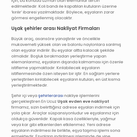
için, bu konuda uzman olan elemanlar tercih
edilmektedir. Koli bandı ile kapatılan kutuların üzerine
‘kırılır’ ibaresi yazılmaktadır. Böylece, eşyaların zarar
görmesi engellenmiş olacaktır.
Uşak şehirler arası Nakliyat Firmaları
Büyük araç, asansöre yanaştırılır ve öncelikle
mukavemeti yüksek olan ve balonlu naylonlara sarılmış
olan eşyalar indirilir. Bu eşyalar altta kalacak şekilde
olmalıdır. Boşluk bırakmadan yerleştirme yapan
elemanlarımız, eşyaların dışarıda kalmaması için özenle
istifleme yapmaktadır. Kırılabilecek eşyaların
istiflenmesinde özen isteyen bir iştir. En sağlam yerlere
yerleştirilen kırılabilecek eşyaların kutuları, en üst kısma
yerleştirilmektedir.
Şehir içi veya
şehirlerarası
nakliye işlemlerini
gerçekleştiren En Ucuz
Uşak evden eve nakliyat
firmamız, sizin belirttiğiniz adrese eşyaları indirmek için
yola çıkar. Araçlar süspansiyonludur ve eşyalarınız için
oldukça güvenlidir. Kapalı kasa özellikleriyle, yağmur
veya kar gibi etkenlerden etkilenmez. Yeni adrese
eşyaların indirilmesi ile birlikte, eşya taşıma işlemi sona
ermektedir. Eşyaların indirilmesi işleminde de yine