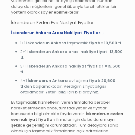
yüklenmesi gibi bir hal ortaya çıkabilecektir. Bundan
dolayı da müşterilerin genel itibarıyla tercih ettikleri bir
yöntem olarak söylenebilmektedir.
İskenderun Evden Eve Nakliyat Fiyatları
İskenderun
Ankara Arası Nakliyat Fiyatları ;
1+1
İskenderun
Ankara
taşımacılık
fiyatı
=
10,500 tl.
2+1
İskenderun
Ankara arası nakliye fiyat
=
13,500
tl.
3+1
İskenderun
Ankara nakliyat fiyatları
=
15,500
tl.
4+1
İskenderun Ankara
ev taşıma
fiyatı 20,600
tl
den başlamaktadır. Verdiğimiz fiyat bilgisi
ortalamadır. Yeterli bilgi için bizi arayınız.
Ev taşımacılık hizmetlerini veren firmalarla beraber
hareket etmeden önce, tüm faaliyetler ve fiyatlar
konusunda bilgi almakta fayda vardır.
İskenderun evden
eve nakliyat fiyatları
firmaları için de bu durum aynı
şekilde geçerliliğini korumaktadır. Tüm detaylara sahip
olmak için taşımacılık firmalarının açık adreslerine