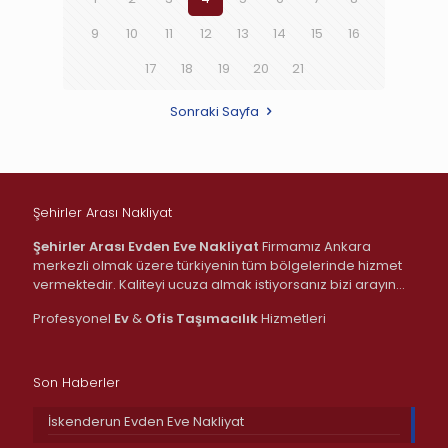
9
10
11
12
13
14
15
16
17
18
19
20
21
Sonraki Sayfa
Şehirler Arası Nakliyat
Şehirler Arası Evden Eve Nakliyat
Firmamız Ankara
merkezli olmak üzere türkiyenin tüm bölgelerinde hizmet
vermektedir. Kaliteyi ucuza almak istiyorsanız bizi arayın…
Profesyonel
Ev
&
Ofis
Taşımacılık
Hizmetleri
Son Haberler
İskenderun Evden Eve Nakliyat