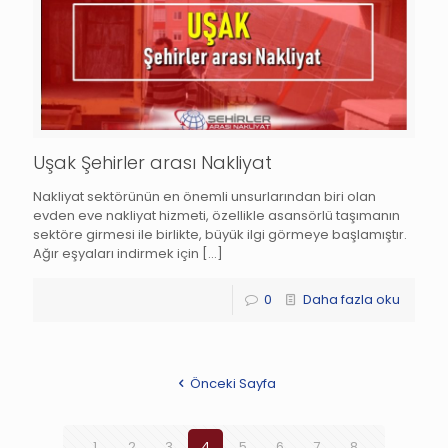
Uşak Şehirler arası Nakliyat
Nakliyat sektörünün en önemli unsurlarından biri olan
evden eve nakliyat hizmeti, özellikle asansörlü taşımanın
sektöre girmesi ile birlikte, büyük ilgi görmeye başlamıştır.
Ağır eşyaları indirmek için
[…]
0
Daha fazla oku
Önceki Sayfa
1
2
3
4
5
6
7
8