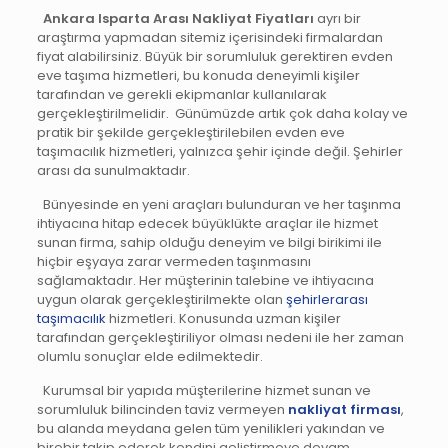
Ankara Isparta Arası Nakliyat Fiyatları
ayrı bir
araştırma yapmadan sitemiz içerisindeki firmalardan
fiyat alabilirsiniz. Büyük bir sorumluluk gerektiren evden
eve taşıma hizmetleri, bu konuda deneyimli kişiler
tarafından ve gerekli ekipmanlar kullanılarak
gerçekleştirilmelidir. Günümüzde artık çok daha kolay ve
pratik bir şekilde gerçekleştirilebilen evden eve
taşımacılık hizmetleri, yalnızca şehir içinde değil. Şehirler
arası da sunulmaktadır.
Bünyesinde en yeni araçları bulunduran ve her taşınma
ihtiyacına hitap edecek büyüklükte araçlar ile hizmet
sunan firma, sahip olduğu deneyim ve bilgi birikimi ile
hiçbir eşyaya zarar vermeden taşınmasını
sağlamaktadır. Her müşterinin talebine ve ihtiyacına
uygun olarak gerçekleştirilmekte olan
şehirlerarası
taşımacılık
hizmetleri. Konusunda uzman kişiler
tarafından gerçekleştiriliyor olması nedeni ile her zaman
olumlu sonuçlar elde edilmektedir.
Kurumsal bir yapıda müşterilerine hizmet sunan ve
sorumluluk bilincinden taviz vermeyen
nakliyat firması
,
bu alanda meydana gelen tüm yenilikleri yakından ve
birebir takip ederek kendini geliştirmeye devam