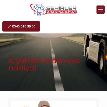
0545 610 36 00
eryaman evden eve
nakliyat