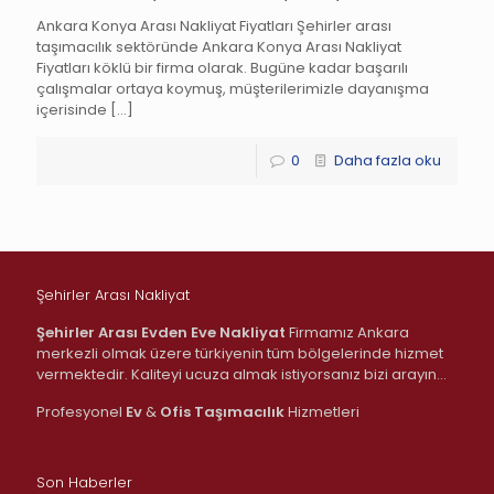
Ankara Konya Arası Nakliyat Fiyatları Şehirler arası
taşımacılık sektöründe Ankara Konya Arası Nakliyat
Fiyatları köklü bir firma olarak. Bugüne kadar başarılı
çalışmalar ortaya koymuş, müşterilerimizle dayanışma
içerisinde
[…]
0
Daha fazla oku
Şehirler Arası Nakliyat
Şehirler Arası Evden Eve Nakliyat
Firmamız Ankara
merkezli olmak üzere türkiyenin tüm bölgelerinde hizmet
vermektedir. Kaliteyi ucuza almak istiyorsanız bizi arayın…
Profesyonel
Ev
&
Ofis
Taşımacılık
Hizmetleri
Son Haberler