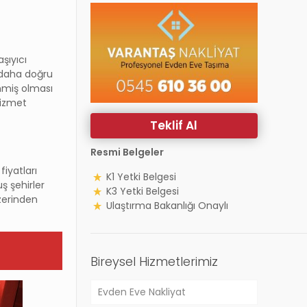
şıyıcı
a daha doğru
enmiş olması
hizmet
Teklif Al
Resmi Belgeler
fiyatları
K1 Yetki Belgesi
ş şehirler
K3 Yetki Belgesi
üzerinden
Ulaştırma Bakanlığı Onaylı
Bireysel Hizmetlerimiz
Evden Eve Nakliyat