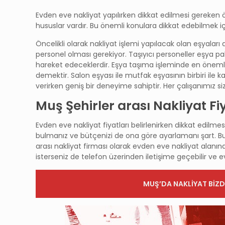
Evden eve nakliyat yapılırken dikkat edilmesi gereken
hususlar vardır. Bu önemli konulara dikkat edebilmek içi
Öncelikli olarak nakliyat işlemi yapılacak olan eşyaları 
personel olması gerekiyor. Taşıyıcı personeller eşya 
hareket edeceklerdir. Eşya taşıma işleminde en önemli
demektir. Salon eşyası ile mutfak eşyasının birbiri ile
verirken geniş bir deneyime sahiptir. Her çalışanımız
Muş Şehirler arası Nakliyat Fi
Evden eve nakliyat fiyatları belirlenirken dikkat edilmesi
bulmanız ve bütçenizi de ona göre ayarlamanı şart. Bunu
arası nakliyat firması olarak evden eve nakliyat alanınd
isterseniz de telefon üzerinden iletişime geçebilir ve e
MUŞ’DA NAKLİYAT BİZD