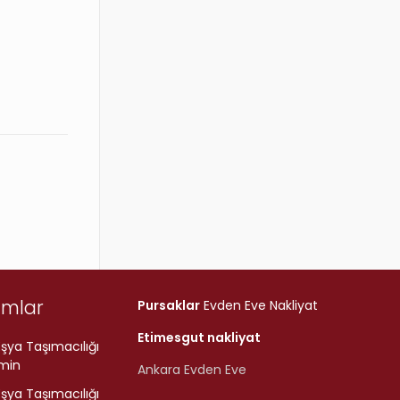
umlar
Pursaklar
Evden Eve Nakliyat
Etimesgut nakliyat
şya Taşımacılığı
min
Ankara Evden Eve
şya Taşımacılığı