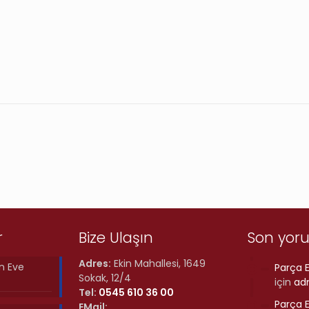
r
Bize Ulaşın
Son yor
Adres:
Ekin Mahallesi, 1649
n Eve
Parça E
Sokak, 12/4
için
ad
Tel:
0545 610 36 00
Parça E
EMail: