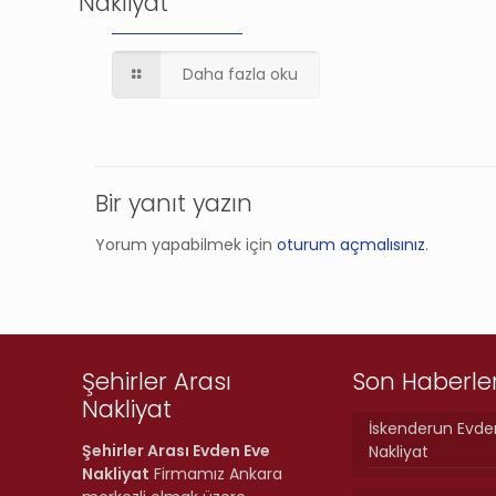
Nakliyat
Daha fazla oku
Bir yanıt yazın
Yorum yapabilmek için
oturum açmalısınız
.
Şehirler Arası
Son Haberle
Nakliyat
İskenderun Evde
Şehirler Arası Evden Eve
Nakliyat
Nakliyat
Firmamız Ankara