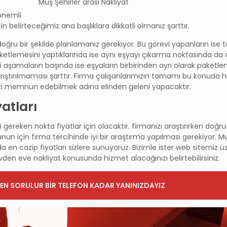
Muş Şehirler arası Nakliyat
 önemli
n belirteceğimiz ana başlıklara dikkatli olmanız şarttır.
doğru bir şekilde planlamanız gerekiyor. Bu görevi yapanların ise ta
paketlemesini yaptıklarında ise aynı eşyayı çıkarma noktasında d
 aşamaların başında ise eşyaların birbirinden ayrı olarak paketl
 karıştırılmaması şarttır. Firma çalışanlarımızın tamamı bu konuda 
 sizi memnun edebilmek adına elinden geleni yapacaktır.
yatları
 gereken nokta fiyatlar için olacaktır. firmanızı araştırırken doğru 
n için firma tercihinde iyi bir araştırma yapılması gerekiyor. Mu
a en cazip fiyatları sizlere sunuyoruz. Bizimle ister web sitemiz 
vden eve nakliyat konusunda hizmet alacağınızı belirtebilirsiniz.
EN SORULUR BİR TELEFON KADAR YANINIZDAYIZ