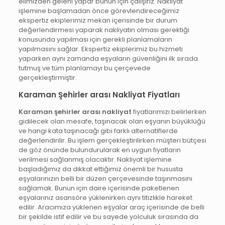
elimizden geleni yapar bunun için çalışırız. Nakliyat
işlemine başlamadan önce görevlendireceğimiz
ekspertiz ekiplerimiz mekan içerisinde bir durum
değerlendirmesi yaparak nakliyatın olması gerektiği
konusunda yapılması için gerekli planlamaların
yapılmasını sağlar. Ekspertiz ekiplerimiz bu hizmeti
yaparken aynı zamanda eşyaların güvenliğini ilk sırada
tutmuş ve tüm planlamayı bu çerçevede
gerçekleştirmiştir.
Karaman Şehirler arası Nakliyat Fiyatları
Karaman şehirler arası nakliyat
fiyatlarımızı belirlerken
gidilecek olan mesafe, taşınacak olan eşyanın büyüklüğü
ve hangi kata taşınacağı gibi farklı alternatiflerde
değerlendirilir. Bu işlem gerçekleştirilirken müşteri bütçesi
de göz önünde bulundurularak en uygun fiyatların
verilmesi sağlanmış olacaktır. Nakliyat işlemine
başladığımız da dikkat ettiğimiz önemli bir hususta
eşyalarınızın belli bir düzen çerçevesinde taşınmasını
sağlamak. Bunun için daire içerisinde paketlenen
eşyalarınız asansöre yüklenirken aynı titizlikle hareket
edilir. Aracımıza yüklenen eşyalar araç içerisinde de belli
bir şekilde istif edilir ve bu sayede yolculuk sırasında da