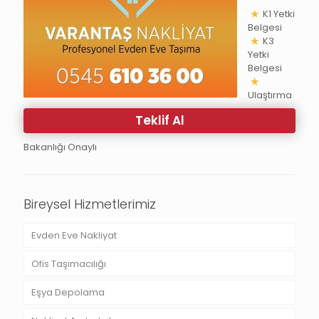
K1 Yetki
Belgesi
K3
Yetki
Belgesi
Ulaştırma
Teklif Al
Bakanlığı Onaylı
Bireysel Hizmetlerimiz
Evden Eve Nakliyat
Ofis Taşımacılığı
Eşya Depolama