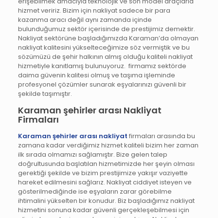
erişebilmek amacıyla teknolojik ve son model araçlarla
hizmet veririz. Bizim için nakliyat sadece bir para
kazanma aracı değil aynı zamanda içinde
bulunduğumuz sektör içerisinde de prestijimiz demektir.
Nakliyat sektörüne başladığımızda Karaman’da olmayan
nakliyat kalitesini yükselteceğimize söz vermiştik ve bu
sözümüzü de şehir halkının almış olduğu kaliteli nakliyat
hizmetiyle kanıtlamış bulunuyoruz. firmamız sektörde
daima güvenin kalitesi olmuş ve taşıma işleminde
profesyonel çözümler sunarak eşyalarınızı güvenli bir
şekilde taşımıştır.
Karaman şehirler arası Nakliyat
Firmaları
Karaman şehirler arası nakliyat
firmaları arasında bu
zamana kadar verdiğimiz hizmet kaliteli bizim her zaman
ilk sırada olmamızı sağlamıştır. Bize gelen talep
doğrultusunda başlatılan hizmetimizde her şeyin olması
gerektiği şekilde ve bizim prestijimize yakışır vaziyette
hareket edilmesini sağlarız. Nakliyat ciddiyet isteyen ve
gösterilmediğinde ise eşyaların zarar görebilme
ihtimalini yükselten bir konudur. Biz başladığımız nakliyat
hizmetini sonuna kadar güvenli gerçekleşebilmesi için