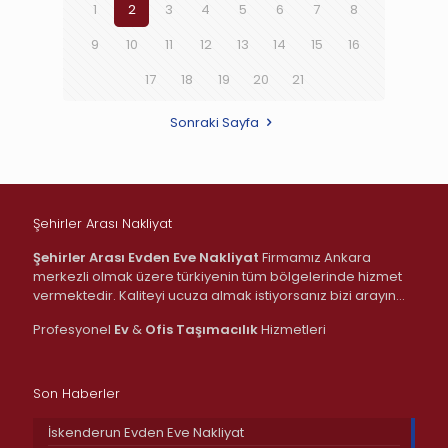
1
2
3
4
5
6
7
8
9
10
11
12
13
14
15
16
17
18
19
20
21
Sonraki Sayfa
Şehirler Arası Nakliyat
Şehirler Arası Evden Eve Nakliyat
Firmamız Ankara
merkezli olmak üzere türkiyenin tüm bölgelerinde hizmet
vermektedir. Kaliteyi ucuza almak istiyorsanız bizi arayın…
Profesyonel
Ev
&
Ofis
Taşımacılık
Hizmetleri
Son Haberler
İskenderun Evden Eve Nakliyat