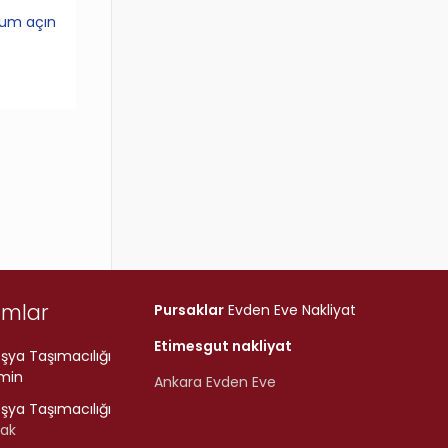
rum açın
umlar
Pursaklar
Evden Eve Nakliyat
Etimesgut nakliyat
şya Taşımacılığı
min
Ankara Evden Eve
şya Taşımacılığı
rak