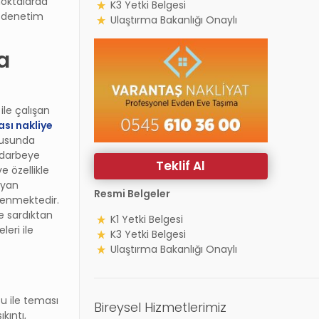
noktalarda
K3 Yetki Belgesi
i denetim
Ulaştırma Bakanlığı Onaylı
ya
ile çalışan
sı nakliye
nusunda
ı darbeye
Teklif Al
e özellikle
ayan
Resmi Belgeler
lenmektedir.
le sardıktan
K1 Yetki Belgesi
leri ile
K3 Yetki Belgesi
Ulaştırma Bakanlığı Onaylı
u ile teması
Bireysel Hizmetlerimiz
kıntı,