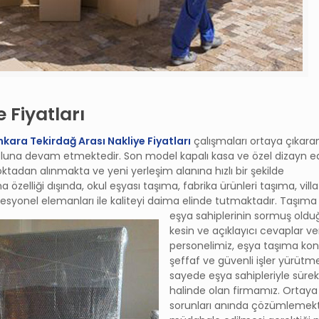
 Fiyatları
nkara Tekirdağ Arası Nakliye Fiyatları
çalışmaları ortaya çıkara
luna devam etmektedir. Son model kapalı kasa ve özel dizayn e
noktadan alınmakta ve yeni yerleşim alanına hızlı bir şekilde
zelliği dışında, okul eşyası taşıma, fabrika ürünleri taşıma, villa
ofesyonel elemanları ile kaliteyi daima elinde tutmaktadır. Taşım
eşya sahiplerinin sormuş oldu
kesin ve açıklayıcı cevaplar v
personelimiz, eşya taşıma ko
şeffaf ve güvenli işler yürütme
sayede eşya sahipleriyle sürekl
halinde olan firmamız. Ortaya
sorunları anında çözümlemek