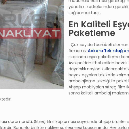
müdahale edilmesi gerektiği 
yönetim kadrolarından gerekl
sağlanmaktadır.
En Kaliteli Eş
Paketleme
Çok sayıda tecrübeli eleman 
firmamız
Ankara Tekirdağ ara
sırasında eşya paketleme ko
Avrupa’dan ithal edilen haval
dayanıklı naylon kullanmakta v
beyaz eşyaları tek katla kalm
ambalajlama tekniği ile paket
Ahşap mobilyaları sıtreç film i
sonra kaliteli ambalaj malzeme
tedir.
uşması durumunda. Sitreç film kaplaması sayesinde ahşap ürünler s
edir. Bununla birlikte nakliye sözleşmesi kapsamında. Her türlü sı