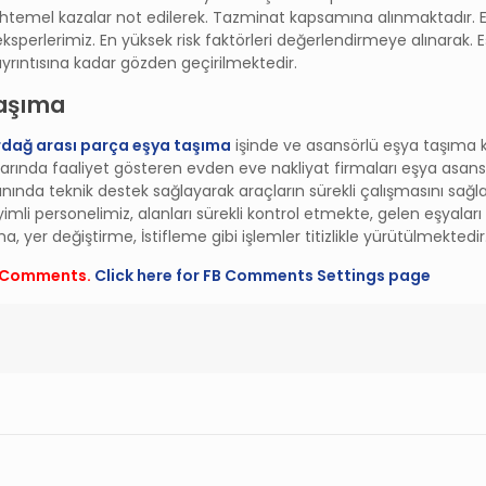
htemel kazalar not edilerek. Tazminat kapsamına alınmaktadır. 
sperlerimiz. En yüksek risk faktörleri değerlendirmeye alınarak. E
yrıntısına kadar gözden geçirilmektedir.
taşıma
rdağ arası parça eşya taşıma
işinde ve asansörlü eşya taşıma
larında faaliyet gösteren evden eve nakliyat firmaları eşya asan
yanında teknik destek sağlayarak araçların sürekli çalışmasını sağ
i personelimiz, alanları sürekli kontrol etmekte, gelen eşyala
a, yer değiştirme, İstifleme gibi işlemler titizlikle yürütülmektedir
FB Comments.
Click here for FB Comments Settings page