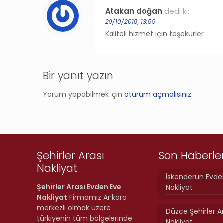
Atakan doğan
dedi ki:
29/10/2018, 13:59
Kaliteli hizmet için teşekürler
Bir yanıt yazın
Yorum yapabilmek için
oturum açmalısınız
.
Şehirler Arası
Son Haberle
Nakliyat
İskenderun Evde
Şehirler Arası Evden Eve
Nakliyat
Nakliyat
Firmamız Ankara
merkezli olmak üzere
Düzce Şehirler A
türkiyenin tüm bölgelerinde
Nakliyat