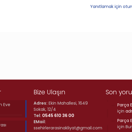
Yanıtlamak için otu
r
Bize Ulaşın
Son yor
Adres:
Ekin Mahallesi, 1649
n Eve
Parça E
Sokak, 12/4
için
ad
Tel:
0545 610 36 00
Parça E
EMail:
rası
için
Bu
ssehirlerarasinakliyat@gmail.com