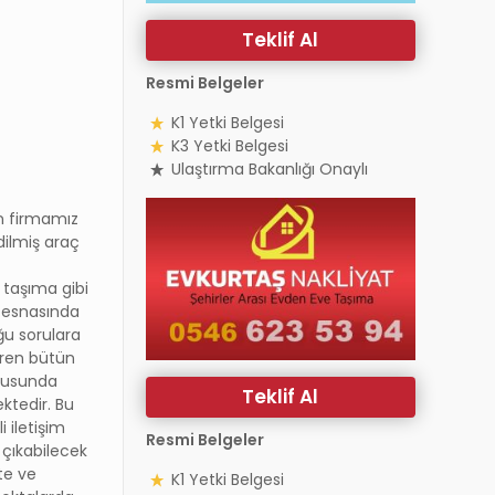
Teklif Al
Resmi Belgeler
K1 Yetki Belgesi
K3 Yetki Belgesi
Ulaştırma Bakanlığı Onaylı
n firmamız
dilmiş araç
 taşıma gibi
a
esnasında
ğu sorulara
eren bütün
nusunda
Teklif Al
ktedir. Bu
i iletişim
Resmi Belgeler
 çıkabilecek
te ve
K1 Yetki Belgesi