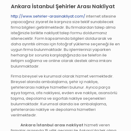
Ankara İstanbul Şehirler Arası Nakliyat
http://www.sehirler-arasinakliyat.com/
internet sitesine
yapacağınız ziyaret ile karşınıza size teklif sunabilecek
firma bilgileri getirilmektedir. Bu firmalardan talep alma
isteğinizle birlikte nakliyat talep formu doldurmanız
istenecektir. Form kapsamında bilgileri doldurarak ve
daha ayrıntılı olması için fotoğraf yükleme seçeneği ile en
uygun firma bulunmaktadır. Bu işlemlerinizi yaparken
herhangi bir sorunla karşılaştığınızda ise telefon ile
iletişim sağlama ve online olarak destek alma imkanı
bulunmaktadır.
Firma bireysel ve kurumsal olarak hizmet vermektedir.
Bireysel alanda ambalajlama, şehir içi nakliye,
şehirlerarası nakliye hizmetleri bulunur. Ayrıca parça
eşya taşıma, ofis nakliyesi, evden eve nakliye, asansörlü
taşıma, depolama ve sigortalı nakliye seçenekleri
bulunmaktadır. Kurumsal alanda ise ambalajlama,
şehirlerarası nakliye ve depolama hizmetleri
verilmektedir.
Ankara İstanbul arası nakliyat
hizmeti veren
firmalar arasında 15 yıllık geçmişi ile Ankara’da tek olma