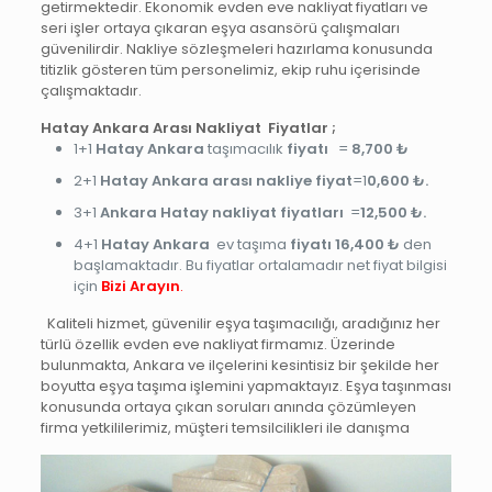
getirmektedir. Ekonomik evden eve nakliyat fiyatları ve
seri işler ortaya çıkaran eşya asansörü çalışmaları
güvenilirdir. Nakliye sözleşmeleri hazırlama konusunda
titizlik gösteren tüm personelimiz, ekip ruhu içerisinde
çalışmaktadır.
Hatay Ankara Arası Nakliyat
Fiyatlar ;
1+1
Hatay Ankara
taşımacılık
fiyatı
=
8,700 ₺
2+1
Hatay
Ankara arası nakliye fiyat
=1
0,600 ₺.
3+1
Ankara Hatay nakliyat fiyatları
=
12,500 ₺.
4+1
Hatay
Ankara
ev taşıma
fiyatı
16,400 ₺
den
başlamaktadır. Bu fiyatlar ortalamadır net fiyat bilgisi
için
Bizi Arayın
.
Kaliteli hizmet, güvenilir eşya taşımacılığı, aradığınız her
türlü özellik evden eve nakliyat firmamız. Üzerinde
bulunmakta, Ankara ve ilçelerini kesintisiz bir şekilde her
boyutta eşya taşıma işlemini yapmaktayız. Eşya taşınması
konusunda ortaya çıkan soruları anında çözümleyen
firma yetkililerimiz, müşteri temsilcilikleri ile danışma