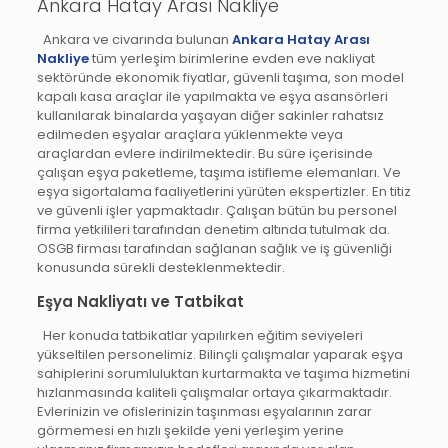
Ankara Hatay Arası Nakliye
Ankara ve civarında bulunan
Ankara Hatay Arası
Nakliye
tüm yerleşim birimlerine evden eve nakliyat
sektöründe ekonomik fiyatlar, güvenli taşıma, son model
kapalı kasa araçlar ile yapılmakta ve eşya asansörleri
kullanılarak binalarda yaşayan diğer sakinler rahatsız
edilmeden eşyalar araçlara yüklenmekte veya
araçlardan evlere indirilmektedir. Bu süre içerisinde
çalışan eşya paketleme, taşıma istifleme elemanları. Ve
eşya sigortalama faaliyetlerini yürüten ekspertizler. En titiz
ve güvenli işler yapmaktadır. Çalışan bütün bu personel
firma yetkilileri tarafından denetim altında tutulmak da.
OSGB firması tarafından sağlanan sağlık ve iş güvenliği
konusunda sürekli desteklenmektedir.
Eşya Nakliyatı ve Tatbikat
Her konuda tatbikatlar yapılırken eğitim seviyeleri
yükseltilen personelimiz. Bilinçli çalışmalar yaparak eşya
sahiplerini sorumluluktan kurtarmakta ve taşıma hizmetini
hızlanmasında kaliteli çalışmalar ortaya çıkarmaktadır.
Evlerinizin ve ofislerinizin taşınması eşyalarının zarar
görmemesi en hızlı şekilde yeni yerleşim yerine