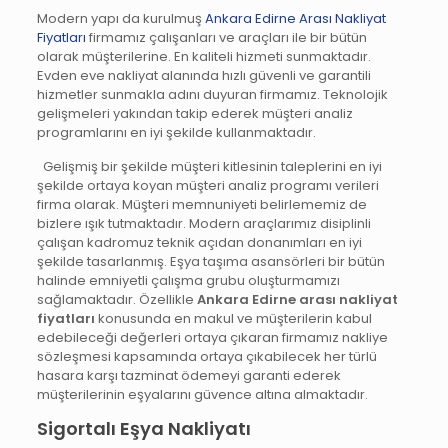
Modern yapı da kurulmuş
Ankara Edirne Arası Nakliyat
Fiyatları
firmamız çalışanları ve araçları ile bir bütün
olarak müşterilerine. En kaliteli hizmeti sunmaktadır.
Evden eve nakliyat alanında hızlı güvenli ve garantili
hizmetler sunmakla adını duyuran firmamız. Teknolojik
gelişmeleri yakından takip ederek müşteri analiz
programlarını en iyi şekilde kullanmaktadır.
Gelişmiş bir şekilde müşteri kitlesinin taleplerini en iyi
şekilde ortaya koyan müşteri analiz programı verileri
firma olarak. Müşteri memnuniyeti belirlememiz de
bizlere ışık tutmaktadır. Modern araçlarımız disiplinli
çalışan kadromuz teknik açıdan donanımları en iyi
şekilde tasarlanmış. Eşya taşıma asansörleri bir bütün
halinde emniyetli çalışma grubu oluşturmamızı
sağlamaktadır. Özellikle
Ankara Edirne arası nakliyat
fiyatları
konusunda en makul ve müşterilerin kabul
edebileceği değerleri ortaya çıkaran firmamız nakliye
sözleşmesi kapsamında ortaya çıkabilecek her türlü
hasara karşı tazminat ödemeyi garanti ederek
müşterilerinin eşyalarını güvence altına almaktadır.
Sigortalı Eşya Nakliyatı