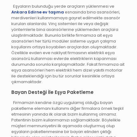
Eşyaların bulunduğu yerde araçların yüklenmesi ve
Ankara Edirne ev taşıma
esnasında bina asansörleri,
merdivenleri kullanmamaya gayret edilmekte asansör
kurulan alanlarda. Vinç sistemleri ile veya değişik
yöntemlerle bina asansörlerine yüklemeden araçlara
ulaştırılmaktadır. Bununla birlikte firmamıza ait eşya
asansörleri her türlü modüler sisteme uygun çalışma
koşullarını ortaya koyabilen araçlardan oluşmaktadır.
Özellikle evden eve nakliyat firmasının elektrikli eşya
asansörü kullanması evlerde elektriklerin kapanması
durumunda sorunla karşılaşmaktadır. Fakat firmamıza ait
eşya asansörleri hem elektrikli hem dizel yakıtlı motorlar
ile desteklendiği için bu tür sorunlar kesinlikle ortaya
çıkmamaktadır.
Bayan Desteği İle Eşya Paketleme
Firmamızın kendine özgü uygulamış olduğu bayan
paketleme elemanı kullanımı diğer firmalara örnek teşkil
etmesinin yanında ilk olarak bizim kullanmış olmamız.
Patentinin bizim kullanmamızı sağlamaktadır. Böylelikle
müşteri memnuniyetini ilk aşamada oluşturmuş olup
eşyaların paketlenmesine bir bayan elinden çıktığı