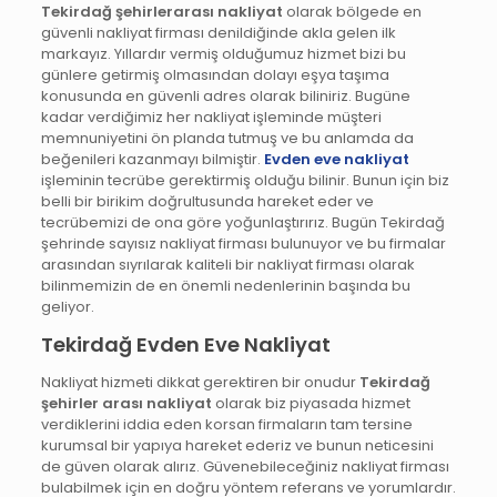
Tekirdağ şehirlerarası nakliyat
olarak bölgede en
güvenli nakliyat firması denildiğinde akla gelen ilk
markayız. Yıllardır vermiş olduğumuz hizmet bizi bu
günlere getirmiş olmasından dolayı eşya taşıma
konusunda en güvenli adres olarak biliniriz. Bugüne
kadar verdiğimiz her nakliyat işleminde müşteri
memnuniyetini ön planda tutmuş ve bu anlamda da
beğenileri kazanmayı bilmiştir.
Evden eve nakliyat
işleminin tecrübe gerektirmiş olduğu bilinir. Bunun için biz
belli bir birikim doğrultusunda hareket eder ve
tecrübemizi de ona göre yoğunlaştırırız. Bugün Tekirdağ
şehrinde sayısız nakliyat firması bulunuyor ve bu firmalar
arasından sıyrılarak kaliteli bir nakliyat firması olarak
bilinmemizin de en önemli nedenlerinin başında bu
geliyor.
Tekirdağ Evden Eve Nakliyat
Nakliyat hizmeti dikkat gerektiren bir onudur
Tekirdağ
şehirler arası nakliyat
olarak biz piyasada hizmet
verdiklerini iddia eden korsan firmaların tam tersine
kurumsal bir yapıya hareket ederiz ve bunun neticesini
de güven olarak alırız. Güvenebileceğiniz nakliyat firması
bulabilmek için en doğru yöntem referans ve yorumlardır.