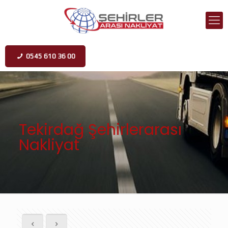
0545 610 36 00
Tekirdağ Şehirlerarası
Nakliyat