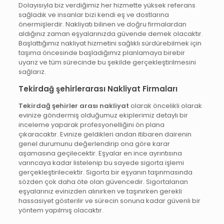
Dolayısıyla biz verdiğimiz her hizmette yüksek referans
sağladık ve insanlar bizi kendi eş ve dostlarına
önermişlerdir. Nakliyatı bilinen ve doğru firmalardan
aldığınız zaman eşyalarınızda güvende demek olacaktır.
Başlattığımız nakliyat hizmetini sağlıklı sürdürebilmek için
taşıma öncesinde başladığımız planlamaya birebir
uyarız ve tüm sürecinde bu şekilde gerçekleştirilmesini
sağlarız.
Tekirdağ şehirlerarası Nakliyat Firmaları
Tekirdağ şehirler arası nakliyat
olarak öncelikli olarak
evinize göndermiş olduğumuz ekiplerimiz detaylı bir
inceleme yaparak profesyonelliğini ön plana
çıkaracaktır. Evinize geldikleri andan itibaren dairenin
genel durumunu değerlendirip ona göre karar
aşamasına geçilecektir. Eşyalar en ince ayrıntısına
varıncaya kadar listelenip bu sayede sigorta işlemi
gerçekleştirilecektir. Sigorta bir eşyanın taşınmasında
sözden çok daha öte olan güvencedir. Sigortalanan
eşyalarınız evinizden alınırken ve taşınırken gerekli
hassasiyet gösterilir ve sürecin sonuna kadar güvenli bir
yöntem yapılmış olacaktır.