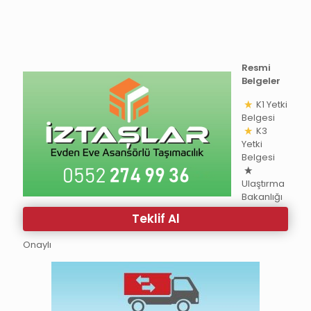
Resmi
Belgeler
K1 Yetki
Belgesi
K3
Yetki
Belgesi
Ulaştırma
Bakanlığı
Teklif Al
Onaylı