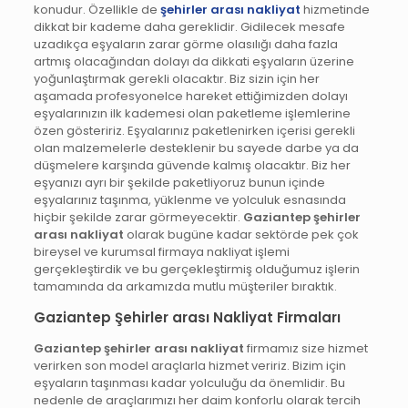
konudur. Özellikle de
şehirler arası nakliyat
hizmetinde
dikkat bir kademe daha gereklidir. Gidilecek mesafe
uzadıkça eşyaların zarar görme olasılığı daha fazla
artmış olacağından dolayı da dikkati eşyaların üzerine
yoğunlaştırmak gerekli olacaktır. Biz sizin için her
aşamada profesyonelce hareket ettiğimizden dolayı
eşyalarınızın ilk kademesi olan paketleme işlemlerine
özen gösteririz. Eşyalarınız paketlenirken içerisi gerekli
olan malzemelerle desteklenir bu sayede darbe ya da
düşmelere karşında güvende kalmış olacaktır. Biz her
eşyanızı ayrı bir şekilde paketliyoruz bunun içinde
eşyalarınız taşınma, yüklenme ve yolculuk esnasında
hiçbir şekilde zarar görmeyecektir.
Gaziantep şehirler
arası nakliyat
olarak bugüne kadar sektörde pek çok
bireysel ve kurumsal firmaya nakliyat işlemi
gerçekleştirdik ve bu gerçekleştirmiş olduğumuz işlerin
tamamında da arkamızda mutlu müşteriler bıraktık.
Gaziantep Şehirler arası Nakliyat Firmaları
Gaziantep şehirler arası nakliyat
firmamız size hizmet
verirken son model araçlarla hizmet veririz. Bizim için
eşyaların taşınması kadar yolculuğu da önemlidir. Bu
nedenle de araçlarımızı her daim konforlu olarak tercih