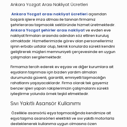
Ankara Yozgat Arası Nakliyat Ücretleri
Ankara Yozgat arası nakliyat ücretleri
açısından
başarılı işlere imza atması ile tanınan firmamız
şehirlerarası taşımacılık sektöründe hizmet üretmektedir.
Ankara Yozgat şehirler arası nakliyat
ve evden eve
nakliyat firmaları arasında adından söz ettiren kuruluş
olmaktadır. Hizmetlerimizde görev alan personellerimiz
işinin erbabı ustalar olup, teknik konularda sürekli kendini
geliştirerek müşteri memnuniyeti çerçevesinde en uygun
çalışmaları sergilemektedir.
Firmamızı tercih ederek ev eşyası ve diğer kurumlara ait
eşyaların taşınması için bizden yardım almaları
durumunda güvenli, garantili, emniyetli taşımacılığın
rahatlarını yaşayacaklardır. Firma olarak tek gayemiz
benzer işleri yapan rakiplerimizin çalışmalarını sürekli
iyileştirme yolunda örnek teşkil etmektedir.
Sıvı Yakıtlı Asansör Kullanımı
Özellikle asansörlü eşya taşımacılığında kendimize ait
eşya taşıma asansörleri elektrikli ve sıvı yakıtlı motorlarla
desteklenerek kullanıma uygun olmasına özen