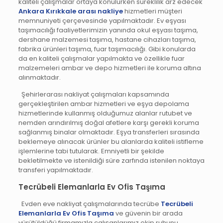
kaliteli çalışmalar ortaya konulurken süreklilik arz edecek
Ankara
Kırıkkale arası nakliye
hizmetleri müşteri
memnuniyeti çerçevesinde yapılmaktadır. Ev eşyası
taşımacılığı faaliyetlerimizin yanında okul eşyası taşıma,
dershane malzemesi taşıma, hastane cihazları taşıma,
fabrika ürünleri taşıma, fuar taşımacılığı. Gibi konularda
da en kaliteli çalışmalar yapılmakta ve özellikle fuar
malzemeleri ambar ve depo hizmetleri ile koruma altına
alınmaktadır.
Şehirlerarası nakliyat çalışmaları kapsamında
gerçekleştirilen ambar hizmetleri ve eşya depolama
hizmetlerinde kullanmış olduğumuz alanlar rutubet ve
nemden arındırılmış doğal afetlere karşı gerekli koruma
sağlanmış binalar olmaktadır. Eşya transferleri sırasında
beklemeye alınacak ürünler bu alanlarda kaliteli istifleme
işlemlerine tabi tutularak. Emniyetli bir şekilde
bekletilmekte ve istenildiği süre zarfında istenilen noktaya
transferi yapılmaktadır.
Tecrübeli Elemanlarla Ev Ofis Taşıma
Evden eve nakliyat çalışmalarında tecrübe
Tecrübeli
Elemanlarla Ev Ofis Taşıma
ve güvenin bir arada
yürütüldüğü firmamızla çalışanlarımız ekip ruhunu