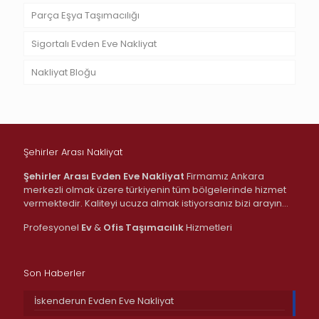
Parça Eşya Taşımacılığı
Sigortalı Evden Eve Nakliyat
Nakliyat Bloğu
Şehirler Arası Nakliyat
Şehirler Arası Evden Eve Nakliyat
Firmamız Ankara
merkezli olmak üzere türkiyenin tüm bölgelerinde hizmet
vermektedir. Kaliteyi ucuza almak istiyorsanız bizi arayın…
Profesyonel
Ev
&
Ofis
Taşımacılık
Hizmetleri
Son Haberler
İskenderun Evden Eve Nakliyat