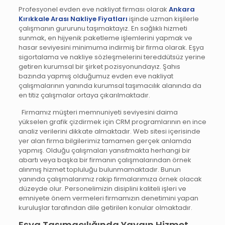
Profesyonel evden eve nakliyat firması olarak
Ankara
Kırıkkale Arası Nakliye Fiyatları
işinde uzman kişilerle
çalışmanın gururunu taşımaktayız. En sağlıklı hizmeti
sunmak, en hijyenik paketleme işlemlerini yapmak ve
hasar seviyesini minimuma indirmiş bir firma olarak. Eşya
sigortalama ve nakliye sözleşmelerini tereddütsüz yerine
getiren kurumsal bir şirket pozisyonundayız. Şahıs
bazında yapmış olduğumuz evden eve nakliyat
çalışmalarının yanında kurumsal taşımacılık alanında da
en titiz çalışmalar ortaya çıkarılmaktadır.
Firmamız müşteri memnuniyeti seviyesini daima
yükselen grafik çizdirmek için CRM programlarının en ince
analiz verilerini dikkate almaktadır. Web sitesi içerisinde
yer alan firma bilgilerimiz tamamen gerçek anlamda
yapmış. Olduğu çalışmaları yansıtmakta herhangi bir
abartı veya başka bir firmanın çalışmalarından örnek
alınmış hizmet topluluğu bulunmamaktadır. Bunun
yanında çalışmalarımız rakip firmalarımıza örnek olacak
düzeyde olur. Personelimizin disiplini kaliteli işleri ve
emniyete önem vermeleri firmamızın denetimini yapan
kuruluşlar tarafından dile getirilen konular olmaktadır.
Eşya Taşımacılığında Yaygın Hizmet