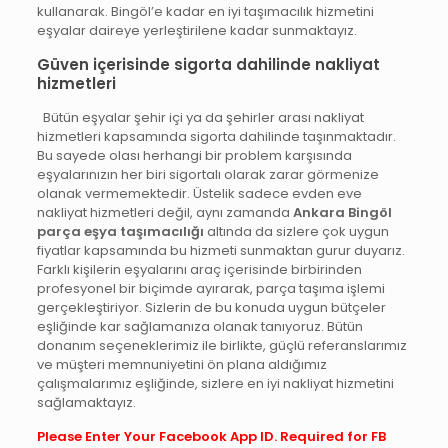
kullanarak. Bingöl’e kadar en iyi taşımacılık hizmetini
eşyalar daireye yerleştirilene kadar sunmaktayız.
Güven içerisinde sigorta dahilinde nakliyat
hizmetleri
Bütün eşyalar şehir içi ya da şehirler arası nakliyat
hizmetleri kapsamında sigorta dahilinde taşınmaktadır.
Bu sayede olası herhangi bir problem karşısında
eşyalarınızın her biri sigortalı olarak zarar görmenize
olanak vermemektedir. Üstelik sadece evden eve
nakliyat hizmetleri değil, aynı zamanda
Ankara Bingöl
parça eşya taşımacılığı
altında da sizlere çok uygun
fiyatlar kapsamında bu hizmeti sunmaktan gurur duyarız.
Farklı kişilerin eşyalarını araç içerisinde birbirinden
profesyonel bir biçimde ayırarak, parça taşıma işlemi
gerçekleştiriyor. Sizlerin de bu konuda uygun bütçeler
eşliğinde kar sağlamanıza olanak tanıyoruz. Bütün
donanım seçeneklerimiz ile birlikte, güçlü referanslarımız
ve müşteri memnuniyetini ön plana aldığımız
çalışmalarımız eşliğinde, sizlere en iyi nakliyat hizmetini
sağlamaktayız.
Please Enter Your Facebook App ID. Required for FB