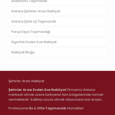
Asansörlü Taşımacılık
Ankara Şehirler Arası Nakliyat
Ankara Şehir içi Taşımacılık
Parça Eşya Taşımacılığı
Sigortalı Evden Eve Nakliyat
Nakliyat Bloğu
Şehirler Arası Nakliyat
Şehirler Arası Evden Eve Nakliyat
Firmamız Ankara
merkezli olmak üzere türkiyenin tüm bölgelerinde hizmet
vermektedir. Kaliteyi ucuza almak istiyorsanız bizi arayın…
Profesyonel
Ev
&
Ofis
Taşımacılık
Hizmetleri