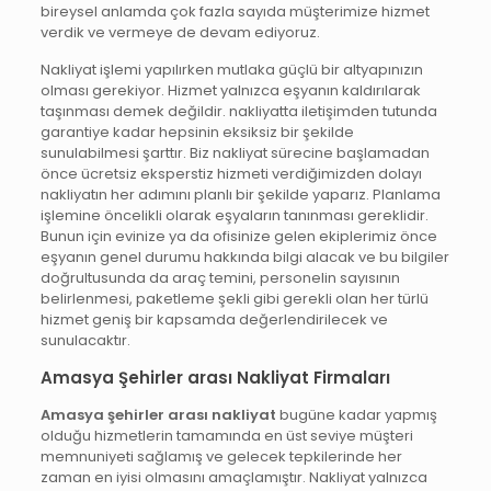
bireysel anlamda çok fazla sayıda müşterimize hizmet
verdik ve vermeye de devam ediyoruz.
Nakliyat işlemi yapılırken mutlaka güçlü bir altyapınızın
olması gerekiyor. Hizmet yalnızca eşyanın kaldırılarak
taşınması demek değildir. nakliyatta iletişimden tutunda
garantiye kadar hepsinin eksiksiz bir şekilde
sunulabilmesi şarttır. Biz nakliyat sürecine başlamadan
önce ücretsiz eksperstiz hizmeti verdiğimizden dolayı
nakliyatın her adımını planlı bir şekilde yaparız. Planlama
işlemine öncelikli olarak eşyaların tanınması gereklidir.
Bunun için evinize ya da ofisinize gelen ekiplerimiz önce
eşyanın genel durumu hakkında bilgi alacak ve bu bilgiler
doğrultusunda da araç temini, personelin sayısının
belirlenmesi, paketleme şekli gibi gerekli olan her türlü
hizmet geniş bir kapsamda değerlendirilecek ve
sunulacaktır.
Amasya Şehirler arası Nakliyat Firmaları
Amasya şehirler arası nakliyat
bugüne kadar yapmış
olduğu hizmetlerin tamamında en üst seviye müşteri
memnuniyeti sağlamış ve gelecek tepkilerinde her
zaman en iyisi olmasını amaçlamıştır. Nakliyat yalnızca