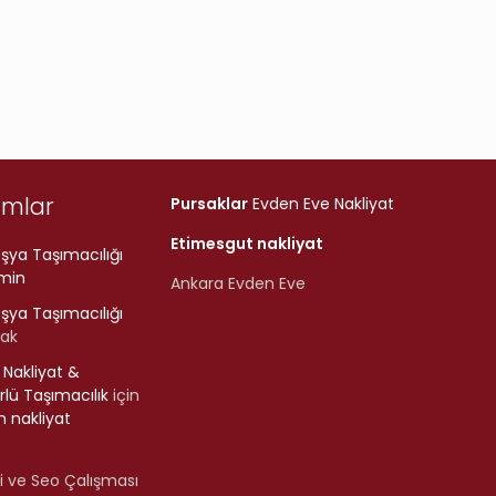
umlar
Pursaklar
Evden Eve Nakliyat
Etimesgut nakliyat
şya Taşımacılığı
min
Ankara Evden Eve
şya Taşımacılığı
rak
r Nakliyat &
lü Taşımacılık
için
 nakliyat
i ve Seo Çalışması