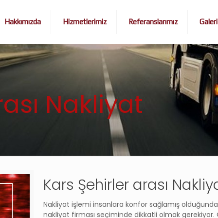
Hakkımızda
Hizmetlerimiz
Referanslarımız
Galeri
rası Nakliyat
Kars Şehirler arası Nakliy
Nakliyat işlemi insanlara konfor sağlamış olduğund
nakliyat firması seçiminde dikkatli olmak gerekiyor.