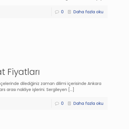
0
Daha fazla oku
t Fiyatları
lçelerinde dilediğiniz zaman dilimi içerisinde Ankara
rs arası nakliye işlerini. Sergileyen
[…]
0
Daha fazla oku