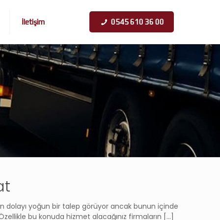
İletişim
0545 610 36 00
at
an dolayı yoğun bir talep görüyor ancak bunun içinde
 Özellikle bu konuda hizmet alacağınız firmaların
[…]