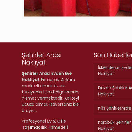
Şehirler Arası
Son Haberle
Nakliyat
İskenderun Evde
Şehirler Arası Evden Eve
Nakliyat
Nakliyat
Firmamız Ankara
merkezli olmak üzere
Düzce Şehirler A
türkiyenin tüm bölgelerinde
Nakliyat
hizmet vermektedir. Kaliteyi
ucuza almak istiyorsanız bizi
Kilis ŞehirlerAras
arayın…
Profesyonel
Ev
&
Ofis
Karabük Şehirler 
Taşımacılık
Hizmetleri
Nakliyat