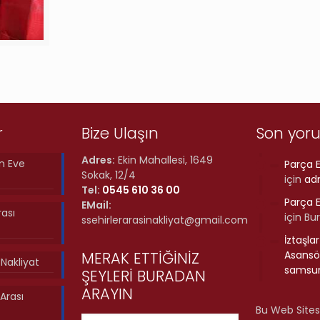
r
Bize Ulaşın
Son yor
Adres:
Ekin Mahallesi, 1649
n Eve
Parça E
Sokak, 12/4
için
ad
Tel:
0545 610 36 00
Parça E
EMail:
rası
için
Bu
ssehirlerarasinakliyat@gmail.com
İztaşla
MERAK ETTİĞİNİZ
Asansör
ı Nakliyat
samsun
ŞEYLERİ BURADAN
ARAYIN
Arası
Bu Web Sites