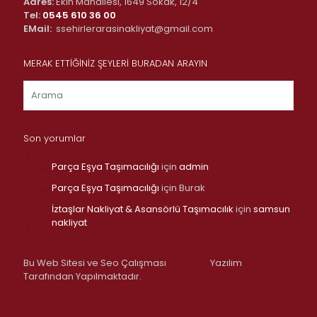
Adres:
Ekin Mahallesi, 1649 Sokak, 12/4
Tel:
0545 610 36 00
EMail:
ssehirlerarasinakliyat@gmail.com
MERAK ETTİĞİNİZ ŞEYLERİ BURADAN ARAYIN
Son yorumlar
Parça Eşya Taşımacılığı
için
admin
Parça Eşya Taşımacılığı
için
Burak
İztaşlar Nakliyat & Asansörlü Taşımacılık
için
samsun
nakliyat
Bu Web Sitesi ve Seo Çalışması
Yazılım
Tarafından Yapılmaktadır.