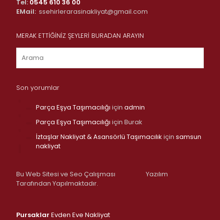
Tel:
0545 610 36 00
EMail:
ssehirlerarasinakliyat@gmail.com
MERAK ETTİĞİNİZ ŞEYLERİ BURADAN ARAYIN
Son yorumlar
Parça Eşya Taşımacılığı
için
admin
Parça Eşya Taşımacılığı
için
Burak
İztaşlar Nakliyat & Asansörlü Taşımacılık
için
samsun
nakliyat
Bu Web Sitesi ve Seo Çalışması
Yazılım
Tarafından Yapılmaktadır.
Pursaklar
Evden Eve Nakliyat