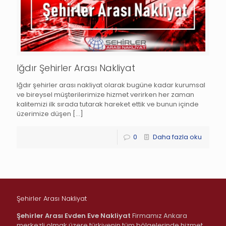
Iğdır Şehirler Arası Nakliyat
Iğdır şehirler arası nakliyat olarak bugüne kadar kurumsal
ve bireysel müşterilerimize hizmet verirken her zaman
kalitemizi ilk sırada tutarak hareket ettik ve bunun içinde
üzerimize düşen
[…]
0
Daha fazla oku
Şehirler Arası Nakliyat
Şehirler Arası Evden Eve Nakliyat
Firmamız Ankara
merkezli olmak üzere türkiyenin tüm bölgelerinde hizmet