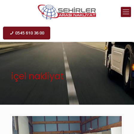
0545 610 36 00
içel nakliyat