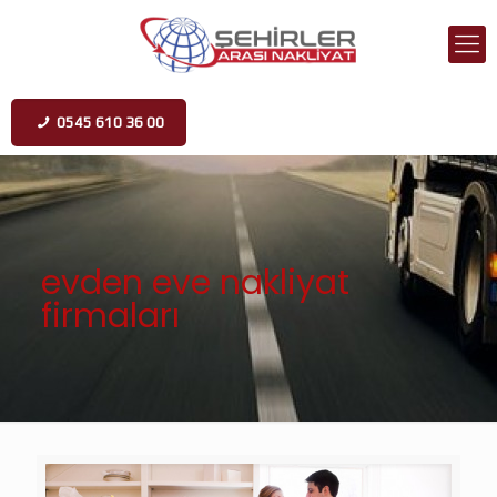
0545 610 36 00
evden eve nakliyat
firmaları