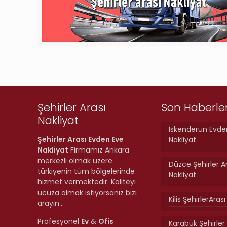
Şehirler Arası
Son Haberle
Nakliyat
İskenderun Evde
Şehirler Arası Evden Eve
Nakliyat
Nakliyat
Firmamız Ankara
merkezli olmak üzere
Düzce Şehirler A
türkiyenin tüm bölgelerinde
Nakliyat
hizmet vermektedir. Kaliteyi
ucuza almak istiyorsanız bizi
Kilis ŞehirlerAras
arayın…
Profesyonel
Ev
&
Ofis
Karabük Şehirler 