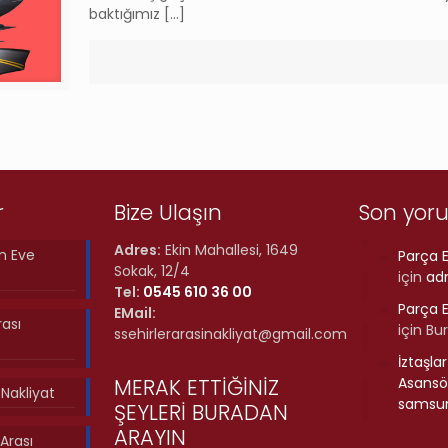
baktığımız
[…]
r
Bize Ulaşın
Son yor
Adres:
Ekin Mahallesi, 1649
n Eve
Parça E
Sokak, 12/4
için
ad
Tel:
0545 610 36 00
Parça E
EMail:
rası
için
Bu
ssehirlerarasinakliyat@gmail.com
İztaşla
MERAK ETTİĞİNİZ
Asansör
ı Nakliyat
samsun
ŞEYLERİ BURADAN
ARAYIN
Arası