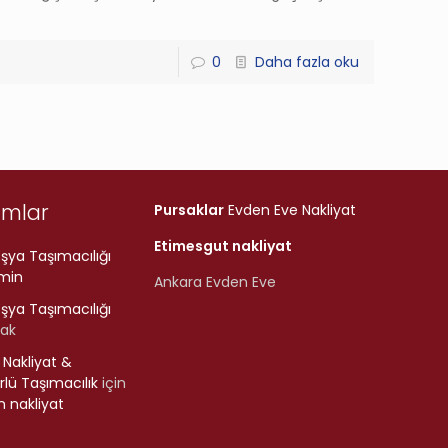
0
Daha fazla oku
umlar
Pursaklar
Evden Eve Nakliyat
Etimesgut nakliyat
şya Taşımacılığı
min
Ankara Evden Eve
şya Taşımacılığı
rak
r Nakliyat &
lü Taşımacılık
için
 nakliyat