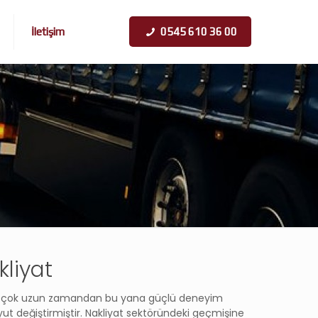
İletişim
0545 610 36 00
kliyat
nde çok uzun zamandan bu yana güçlü deneyim
t değiştirmiştir. Nakliyat sektöründeki geçmişine