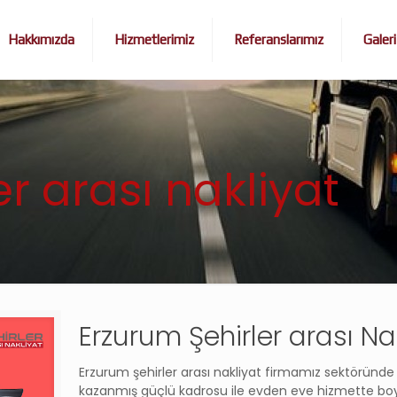
Hakkımızda
Hizmetlerimiz
Referanslarımız
Galeri
r arası nakliyat
Erzurum Şehirler arası Na
Erzurum şehirler arası nakliyat firmamız sektörü
kazanmış güçlü kadrosu ile evden eve hizmette boyu