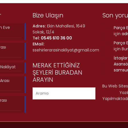
r
Bize Ulaşın
Son yor
Adres:
Ekin Mahallesi, 1649
n Eve
Parça E
Sokak, 12/4
için
ad
Tel:
0545 610 36 00
Parça E
EMail:
rası
için
Bu
ssehirlerarasinakliyat@gmail.com
İztaşla
MERAK ETTİĞİNİZ
Asansör
ı Nakliyat
samsun
ŞEYLERİ BURADAN
ARAYIN
Arası
Bu Web Sites
Yazı
Yapılmaktadı
rası