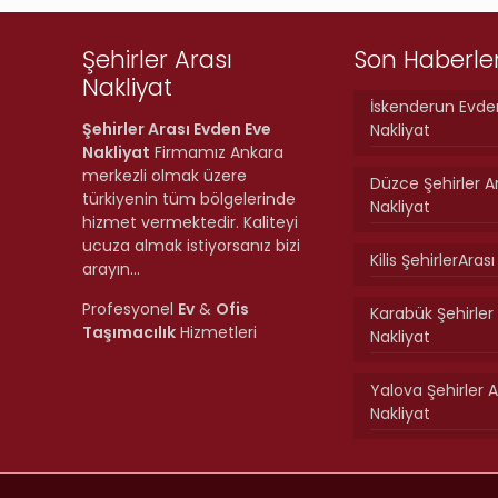
Şehirler Arası
Son Haberle
Nakliyat
İskenderun Evde
Şehirler Arası Evden Eve
Nakliyat
Nakliyat
Firmamız Ankara
merkezli olmak üzere
Düzce Şehirler A
türkiyenin tüm bölgelerinde
Nakliyat
hizmet vermektedir. Kaliteyi
ucuza almak istiyorsanız bizi
Kilis ŞehirlerAras
arayın…
Profesyonel
Ev
&
Ofis
Karabük Şehirler 
Taşımacılık
Hizmetleri
Nakliyat
Yalova Şehirler A
Nakliyat