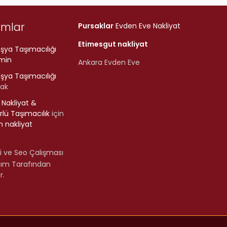
umlar
Pursaklar
Evden Eve Nakliyat
Etimesgut nakliyat
şya Taşımacılığı
min
Ankara Evden Eve
şya Taşımacılığı
rak
r Nakliyat &
lü Taşımacılık
için
 nakliyat
i ve Seo Çalışması
lım Tarafından
r.