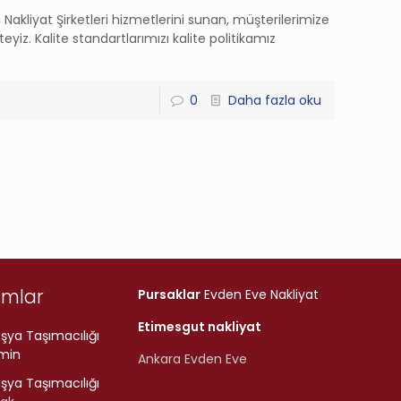
ı Nakliyat Şirketleri hizmetlerini sunan, müşterilerimize
iz. Kalite standartlarımızı kalite politikamız
0
Daha fazla oku
umlar
Pursaklar
Evden Eve Nakliyat
Etimesgut nakliyat
şya Taşımacılığı
min
Ankara Evden Eve
şya Taşımacılığı