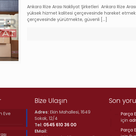
Ankara Rize Arası Nakliyat Şirketleri Ankara Rize Aras
yüksek hizmet kalitesi çerçevesinde hareket etmektey
çerçevesinde yürütmekte, güvenli
[…]
r
Bize Ulaşın
Son yor
Adres:
Ekin Mahallesi, 1649
n Eve
Parça E
Sokak, 12/4
için
ad
Tel:
0545 610 36 00
Parça E
EMail:
rası