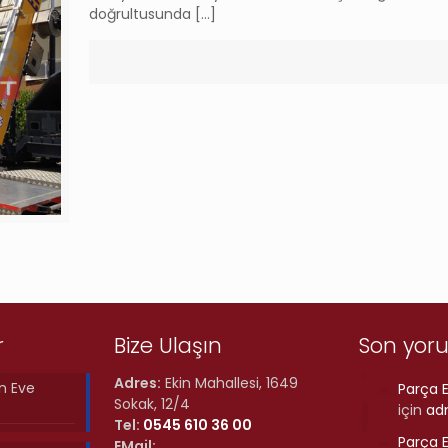
doğrultusunda
[…]
r
Bize Ulaşın
Son yor
Adres:
Ekin Mahallesi, 1649
n Eve
Parça E
Sokak, 12/4
için
ad
Tel:
0545 610 36 00
Parça E
EMail: