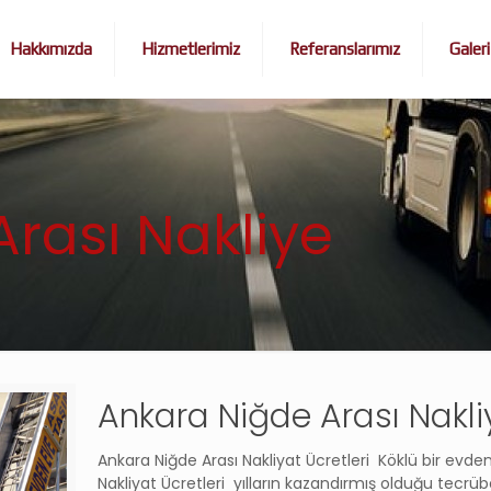
Hakkımızda
Hizmetlerimiz
Referanslarımız
Galeri
rası Nakliye
Ankara Niğde Arası Nakliy
Ankara Niğde Arası Nakliyat Ücretleri Köklü bir evde
Nakliyat Ücretleri yılların kazandırmış olduğu tecrüb