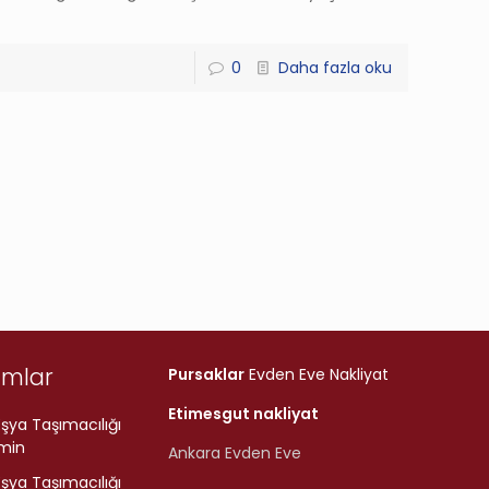
0
Daha fazla oku
umlar
Pursaklar
Evden Eve Nakliyat
Etimesgut nakliyat
şya Taşımacılığı
min
Ankara Evden Eve
şya Taşımacılığı