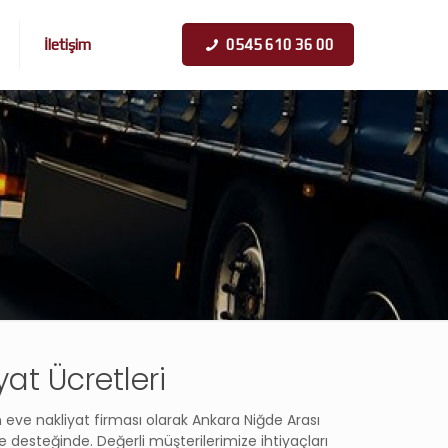
İletişim
0545 610 36 00
at Ücretleri
n eve nakliyat firması olarak Ankara Niğde Arası
e desteğinde. Değerli müşterilerimize ihtiyaçları