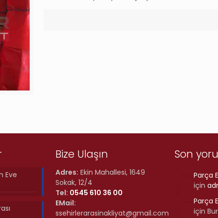
r
Bize Ulaşın
Son yor
Adres:
Ekin Mahallesi, 1649
n Eve
Parça E
Sokak, 12/4
için
ad
Tel:
0545 610 36 00
Parça E
EMail:
rası
için
Bu
ssehirlerarasinakliyat@gmail.com