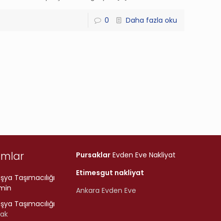
0
Daha fazla oku
umlar
Pursaklar
Evden Eve Nakliyat
Etimesgut nakliyat
şya Taşımacılığı
min
Ankara Evden Eve
şya Taşımacılığı
rak