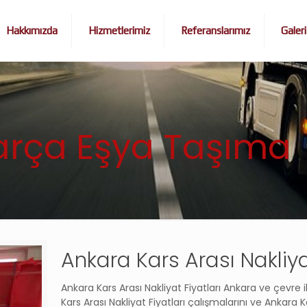
Hakkımızda
Hizmetlerimiz
Referanslarımız
Galeri
arça Eşya Taşıma
Ankara Kars Arası Nakliya
Ankara Kars Arası Nakliyat Fiyatları Ankara ve çevre i
Kars Arası Nakliyat Fiyatları çalışmalarını ve Ankara Ka