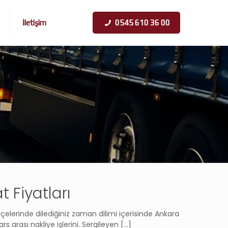
İletişim
0545 610 36 00
t Fiyatları
lçelerinde dilediğiniz zaman dilimi içerisinde Ankara
rs arası nakliye işlerini. Sergileyen
[…]