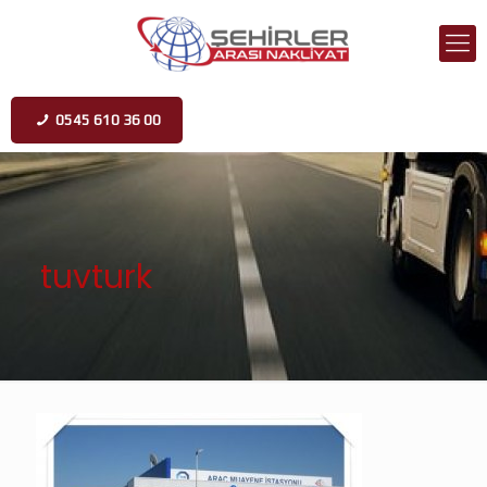
0545 610 36 00
tuvturk