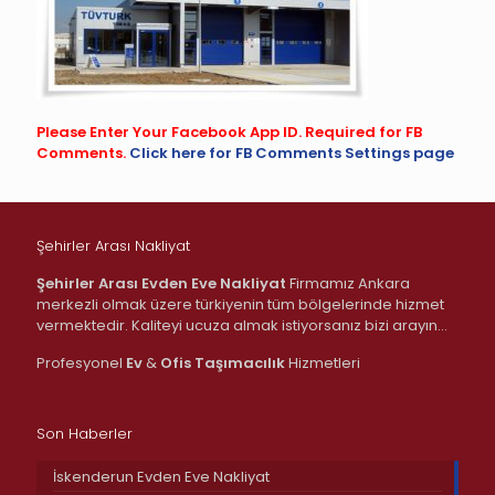
Please Enter Your Facebook App ID. Required for FB
Comments.
Click here for FB Comments Settings page
Şehirler Arası Nakliyat
Şehirler Arası Evden Eve Nakliyat
Firmamız Ankara
merkezli olmak üzere türkiyenin tüm bölgelerinde hizmet
vermektedir. Kaliteyi ucuza almak istiyorsanız bizi arayın…
Profesyonel
Ev
&
Ofis
Taşımacılık
Hizmetleri
Son Haberler
İskenderun Evden Eve Nakliyat