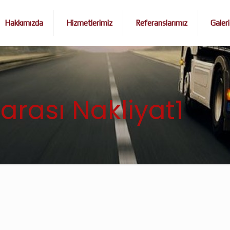
Hakkımızda
Hizmetlerimiz
Referanslarımız
Galeri
arası Nakliyat1