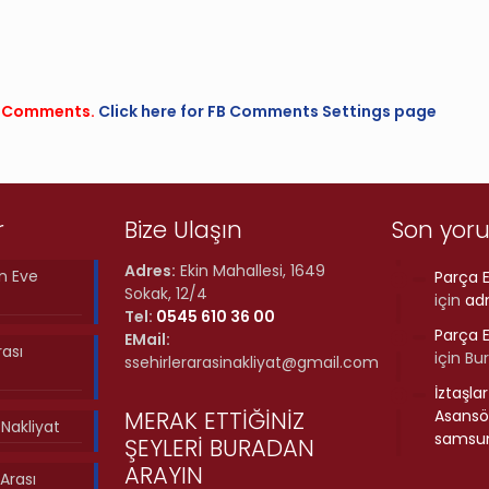
FB Comments.
Click here for FB Comments Settings page
r
Bize Ulaşın
Son yor
Adres:
Ekin Mahallesi, 1649
n Eve
Parça E
Sokak, 12/4
için
ad
Tel:
0545 610 36 00
Parça E
EMail:
rası
için
Bu
ssehirlerarasinakliyat@gmail.com
İztaşla
MERAK ETTİĞİNİZ
Asansör
ı Nakliyat
samsun
ŞEYLERİ BURADAN
ARAYIN
Arası