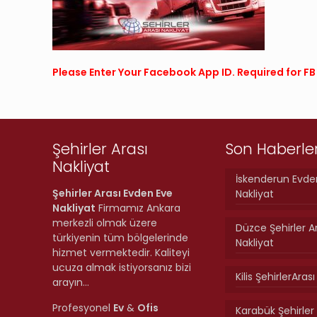
Please Enter Your Facebook App ID. Required for 
Şehirler Arası
Son Haberle
Nakliyat
İskenderun Evde
Şehirler Arası Evden Eve
Nakliyat
Nakliyat
Firmamız Ankara
merkezli olmak üzere
Düzce Şehirler A
türkiyenin tüm bölgelerinde
Nakliyat
hizmet vermektedir. Kaliteyi
ucuza almak istiyorsanız bizi
Kilis ŞehirlerAras
arayın…
Profesyonel
Ev
&
Ofis
Karabük Şehirler 