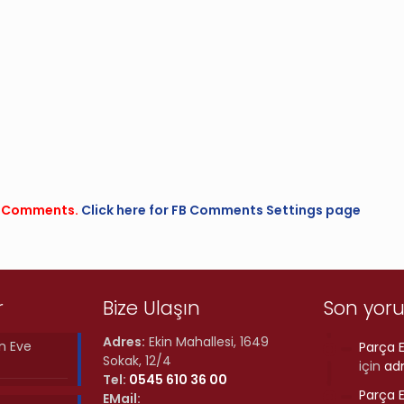
FB Comments.
Click here for FB Comments Settings page
r
Bize Ulaşın
Son yor
Adres:
Ekin Mahallesi, 1649
n Eve
Parça E
Sokak, 12/4
için
ad
Tel:
0545 610 36 00
Parça E
EMail: