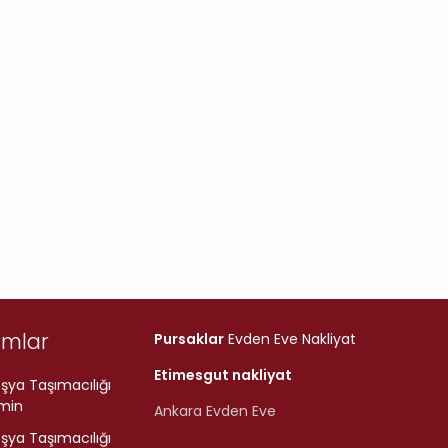
umlar
Pursaklar
Evden Eve Nakliyat
Etimesgut nakliyat
şya Taşımacılığı
min
Ankara Evden Eve
şya Taşımacılığı