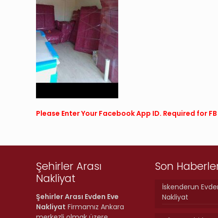
Please Enter Your Facebook App ID. Required for 
Şehirler Arası
Son Haberle
Nakliyat
İskenderun Evde
Şehirler Arası Evden Eve
Nakliyat
Nakliyat
Firmamız Ankara
merkezli olmak üzere