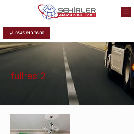
0545 610 36 00
fullres12