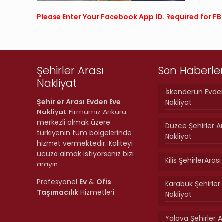
Please Enter Your Facebook App ID. Required for 
Şehirler Arası
Son Haberle
Nakliyat
İskenderun Evde
Şehirler Arası Evden Eve
Nakliyat
Nakliyat
Firmamız Ankara
merkezli olmak üzere
Düzce Şehirler A
türkiyenin tüm bölgelerinde
Nakliyat
hizmet vermektedir. Kaliteyi
ucuza almak istiyorsanız bizi
Kilis ŞehirlerAras
arayın…
Profesyonel
Ev
&
Ofis
Karabük Şehirler 
Taşımacılık
Hizmetleri
Nakliyat
Yalova Şehirler A