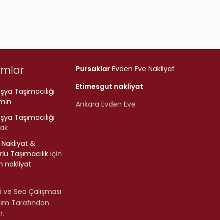
umlar
Pursaklar
Evden Eve Nakliyat
Etimesgut nakliyat
şya Taşımacılığı
min
Ankara Evden Eve
şya Taşımacılığı
rak
r Nakliyat &
lü Taşımacılık
için
 nakliyat
i ve Seo Çalışması
lım Tarafından
r.