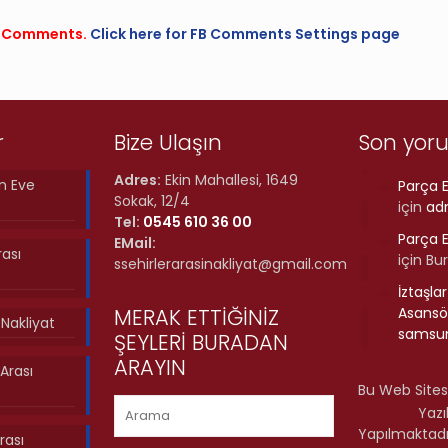
FB Comments.
Click here for FB Comments Settings page
r
Bize Ulaşın
Son yor
Adres:
Ekin Mahallesi, 1649
n Eve
Parça E
Sokak, 12/4
için
ad
Tel:
0545 610 36 00
Parça E
EMail:
rası
için
Bu
ssehirlerarasinakliyat@gmail.com
İztaşla
MERAK ETTİĞİNİZ
Asansör
ı Nakliyat
samsun
ŞEYLERİ BURADAN
ARAYIN
Arası
Bu Web Sites
Yazı
Yapılmaktadı
rası