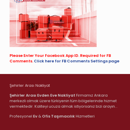
Please Enter Your Facebook App ID. Required for FB
Comments.
Click here for FB Comments Settings page
Şehirler Arası Nakliyat
Şehirler Arası Evden Eve Nakliyat
Firmamız Ankara
merkezli olmak üzere türkiyenin tüm bölgelerinde hizmet
vermektedir. Kaliteyi ucuza almak istiyorsanız bizi arayın…
Profesyonel
Ev
&
Ofis
Taşımacılık
Hizmetleri