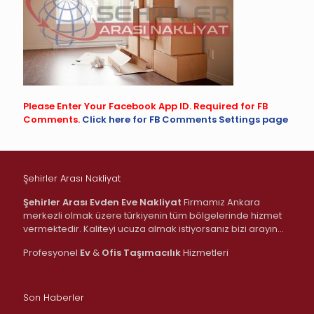
Please Enter Your Facebook App ID. Required for FB
Comments.
Click here for FB Comments Settings page
Şehirler Arası Nakliyat
Şehirler Arası Evden Eve Nakliyat
Firmamız Ankara
merkezli olmak üzere türkiyenin tüm bölgelerinde hizmet
vermektedir. Kaliteyi ucuza almak istiyorsanız bizi arayın…
Profesyonel
Ev
&
Ofis
Taşımacılık
Hizmetleri
Son Haberler