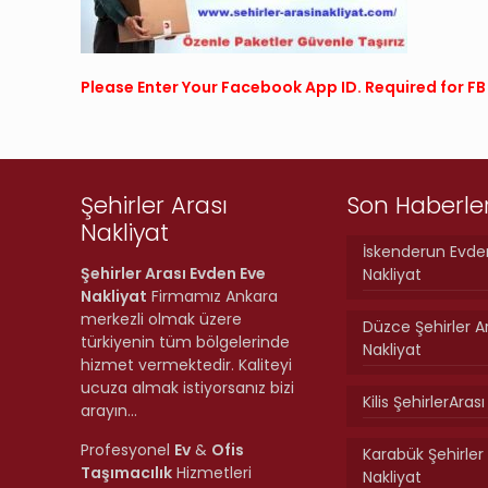
Please Enter Your Facebook App ID. Required for 
Şehirler Arası
Son Haberle
Nakliyat
İskenderun Evde
Şehirler Arası Evden Eve
Nakliyat
Nakliyat
Firmamız Ankara
merkezli olmak üzere
Düzce Şehirler A
türkiyenin tüm bölgelerinde
Nakliyat
hizmet vermektedir. Kaliteyi
ucuza almak istiyorsanız bizi
Kilis ŞehirlerAras
arayın…
Profesyonel
Ev
&
Ofis
Karabük Şehirler 
Taşımacılık
Hizmetleri
Nakliyat