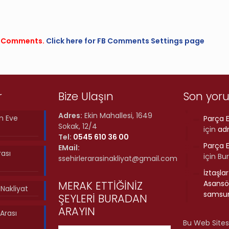
FB Comments.
Click here for FB Comments Settings page
r
Bize Ulaşın
Son yor
Adres:
Ekin Mahallesi, 1649
n Eve
Parça E
Sokak, 12/4
için
ad
Tel:
0545 610 36 00
Parça E
EMail:
rası
için
Bu
ssehirlerarasinakliyat@gmail.com
İztaşla
MERAK ETTİĞİNİZ
Asansör
ı Nakliyat
samsun
ŞEYLERİ BURADAN
ARAYIN
Arası
Bu Web Sites