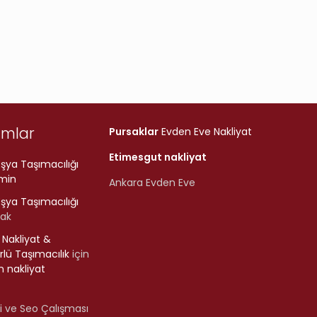
umlar
Pursaklar
Evden Eve Nakliyat
Etimesgut nakliyat
şya Taşımacılığı
min
Ankara Evden Eve
şya Taşımacılığı
rak
r Nakliyat &
lü Taşımacılık
için
 nakliyat
i ve Seo Çalışması