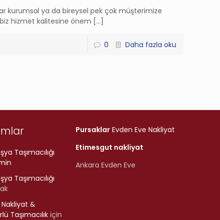
adar kurumsal ya da bireysel pek çok müşterimize
biz hizmet kalitesine önem
[…]
0
Daha fazla oku
umlar
Pursaklar
Evden Eve Nakliyat
Etimesgut nakliyat
şya Taşımacılığı
min
Ankara Evden Eve
şya Taşımacılığı
rak
r Nakliyat &
lü Taşımacılık
için