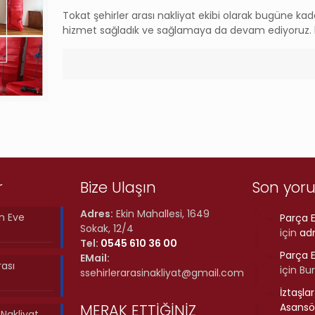
Tokat şehirler arası nakliyat ekibi olarak bugüne k
hizmet sağladık ve sağlamaya da devam ediyoruz. 
r
Bize Ulaşın
Son yor
Adres:
Ekin Mahallesi, 1649
n Eve
Parça E
Sokak, 12/4
için
ad
Tel:
0545 610 36 00
Parça E
EMail:
rası
için
Bu
ssehirlerarasinakliyat@gmail.com
İztaşla
MERAK ETTİĞİNİZ
Asansör
ı Nakliyat