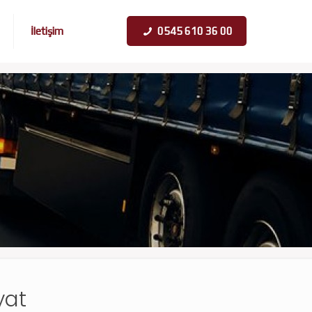
İletişim
0545 610 36 00
yat