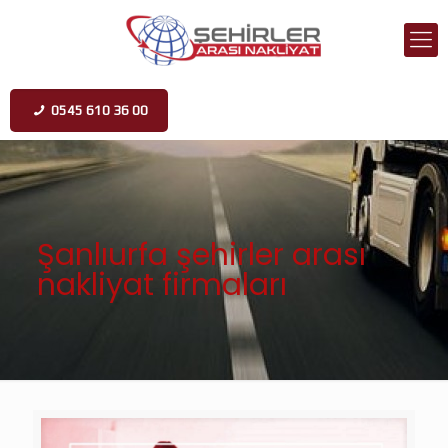
0545 610 36 00
Şanlıurfa şehirler arası
nakliyat firmaları