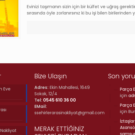
Evinizi taşımanın sizin için bir külfet ve uğraş gerek
sırasında öyle zorlanırsınız ki bu işi bilen birilerind
r
Bize Ulaşın
Son yor
Adres:
Ekin Mahallesi, 1649
n Eve
Parça E
Sokak, 12/4
için
ad
Tel:
0545 610 36 00
Parça E
EMail:
rası
için
Bu
ssehirlerarasinakliyat@gmail.com
İztaşla
MERAK ETTİĞİNİZ
Asansör
ı Nakliyat
samsun