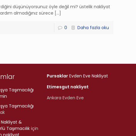
tirdiğini düşünüyorsunuz öyle değil mi? üstelik nakliyat
en yardım almadığınız sürece
[…]
0
Daha fazla oku
umlar
Pursaklar
Evden Eve Nakliyat
Etimesgut nakliyat
şya Taşımacılığı
min
Ankara Evden Eve
şya Taşımacılığı
rak
r Nakliyat &
lü Taşımacılık
için
 nakliyat