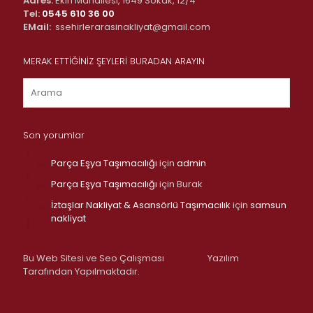
Adres:
Ekin Mahallesi, 1649 Sokak, 12/4
Tel:
0545 610 36 00
EMail:
ssehirlerarasinakliyat@gmail.com
MERAK ETTİĞİNİZ ŞEYLERİ BURADAN ARAYIN
Son yorumlar
Parça Eşya Taşımacılığı
için
admin
Parça Eşya Taşımacılığı
için
Burak
İztaşlar Nakliyat & Asansörlü Taşımacılık
için
samsun
nakliyat
Bu Web Sitesi ve Seo Çalışması
Yazılım
Tarafından Yapılmaktadır.